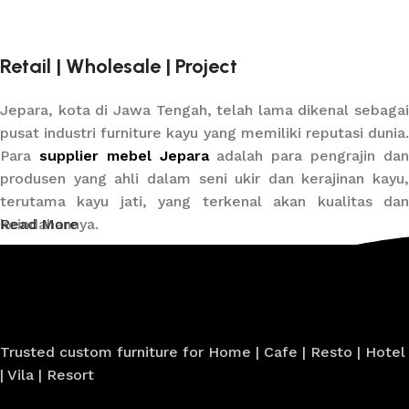
Retail | Wholesale | Project
Jepara, kota di Jawa Tengah, telah lama dikenal sebagai
pusat industri furniture kayu yang memiliki reputasi dunia.
Para
supplier mebel Jepara
adalah para pengrajin da
produsen yang ahli dalam seni ukir dan kerajinan kayu,
terutama kayu jati, yang terkenal akan kualitas dan
keindahannya.
Read More
Sebagai penyedia furniture terkemuka, Pandawa
Furniture menawarkan berbagai macam produk yang
mencakup
set meja makan, kursi, lemari, dan berbaga
perabotan lainnya
yang dirancang dengan penu
Trusted custom furniture for Home | Cafe | Resto | Hotel
perhatian terhadap detail. Karya-karya ini
| Vila | Resort
menggabungkan tradisi ukir Jepara yang kaya dengan
desain modern, menciptakan produk-produk yang elegan