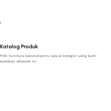
Katalog Produk
Pilih furniture kebutuhanmu sesuai kategori yang kami
sediakan dibawah ini
Kursi
Meja
Sofas
Interior
Tempat Tidur
Side Table
Buffet
Set Furniture