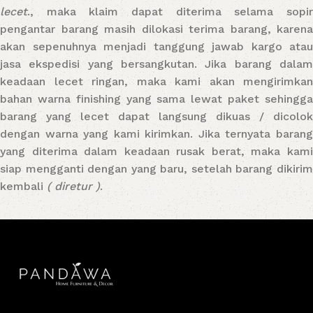
lecet
., maka klaim dapat diterima selama sopir
pengantar barang masih dilokasi terima barang, karena
akan sepenuhnya menjadi tanggung jawab kargo atau
jasa ekspedisi yang bersangkutan. Jika barang dalam
keadaan lecet ringan, maka kami akan mengirimkan
bahan warna finishing yang sama lewat paket sehingga
barang yang lecet dapat langsung dikuas / dicolok
dengan warna yang kami kirimkan. Jika ternyata barang
yang diterima dalam keadaan rusak berat, maka kami
siap mengganti dengan yang baru, setelah barang dikirim
kembali
( diretur )
.