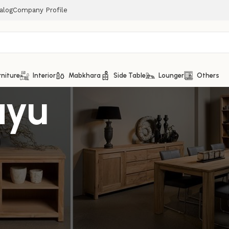
alog
Company Profile
rniture
Interior
Mabkhara
Side Table
Lounger
Others
ayu