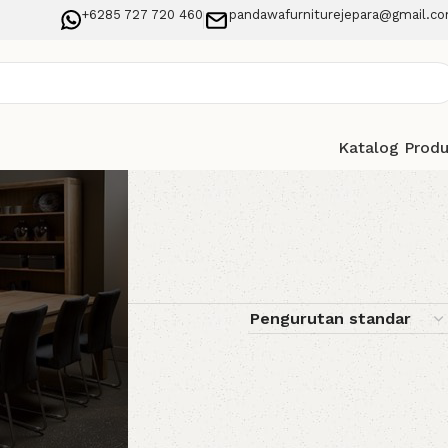
+6285 727 720 460
pandawafurniturejepara@gmail.c
Katalog Prod