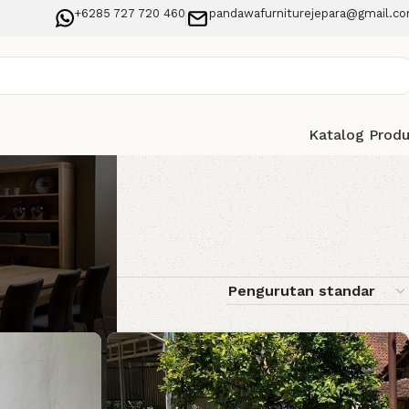
+6285 727 720 460
pandawafurniturejepara@gmail.c
Katalog Prod