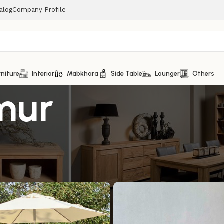
alog
Company Profile
rniture
Interior
Mabkhara
Side Table
Lounger
Others
mur