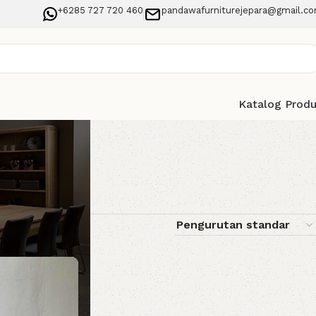
+6285 727 720 460
pandawafurniturejepara@gmail.c
Katalog Prod