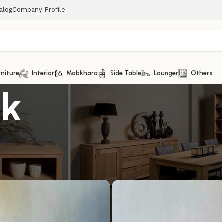
alog
Company Profile
rniture
Interior
Mabkhara
Side Table
Lounger
Others
ik