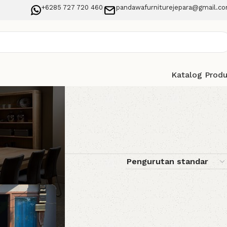
+6285 727 720 460
pandawafurniturejepara@gmail.c
Katalog Prod