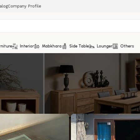
alog
Company Profile
rniture
Interior
Mabkhara
Side Table
Lounger
Others