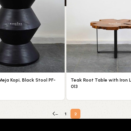
Meja Kopi, Black Stool PF-
Teak Root Table with Iron 
013
←
1
2