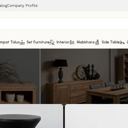
alog
Company Profile
mpat Tidur
Set Furniture
Interior
Mabkhara
Side Table