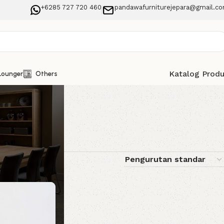
+6285 727 720 460
pandawafurniturejepara@gmail.c
Katalog Prod
Lounger
Others