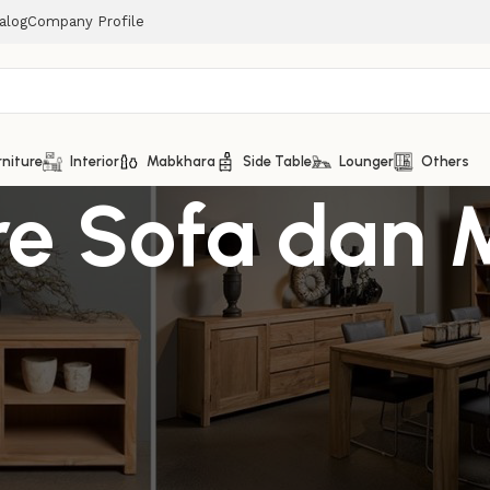
alog
Company Profile
rniture
Interior
Mabkhara
Side Table
Lounger
Others
ure Sofa dan 