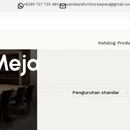
+6285 727 720 460
pandawafurniturejepara@gmail.c
Katalog Prod
Meja