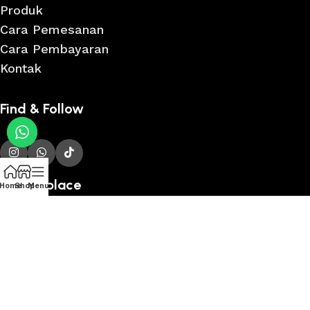
Produk
Cara Pemesanan
Cara Pembayaran
Kontak
Find & Follow
Marketplace
Home
Shop
Menu
PANDAWA FURNITURE © 2026 All Rights Reserved.