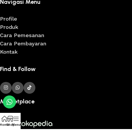
Navigasi Menu
Profile
Produk
Cara Pemesanan
Cara Pembayaran
Kontak
Find & Follow
Marketplace
Home
Shop
Menu