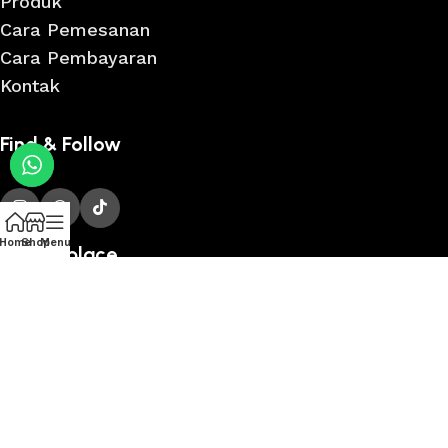
Produk
Cara Pemesanan
Cara Pembayaran
Kontak
Find & Follow
Home
Shop
Menu
Marketplace
PANDAWA FURNITURE © 2026 All Rights Reserved.