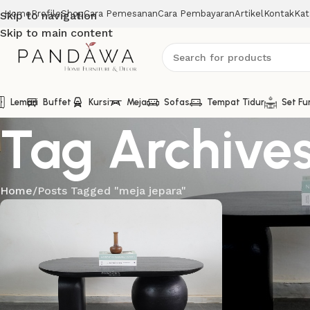
Home
Profile
Shop
Cara Pemesanan
Cara Pembayaran
Artikel
Kontak
Kat
Skip to navigation
Skip to main content
Lemari
Buffet
Kursi
Meja
Sofas
Tempat Tidur
Set Fu
Tag Archives
Home
Posts Tagged "meja jepara"