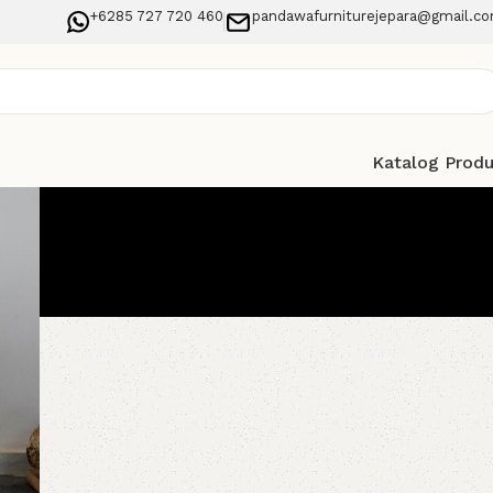
+6285 727 720 460
pandawafurniturejepara@gmail.c
Katalog Prod