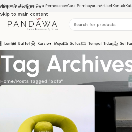
Home
Profile
Shop
Cara Pemesanan
Cara Pembayaran
Artikel
Kontak
Kat
Skip to navigation
Skip to main content
Lemari
Buffet
Kursi
Meja
Sofas
Tempat Tidur
Set Fu
Tag Archives
Home
Posts Tagged "Sofa"