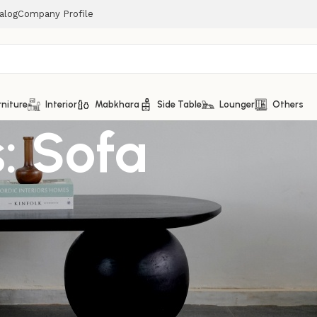
alog
Company Profile
rniture
Interior
Mabkhara
Side Table
Lounger
Others
: Sofa