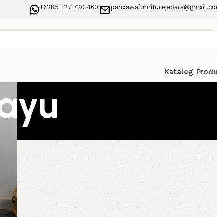
+6285 727 720 460
pandawafurniturejepara@gmail.c
Katalog Prod
kayu