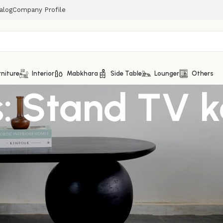
alog
Company Profile
rniture
Interior
Mabkhara
Side Table
Lounger
Others
s: Stand TV 