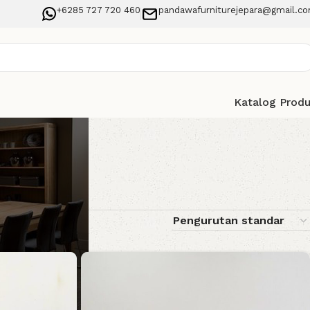
+6285 727 720 460
pandawafurniturejepara@gmail.c
Katalog Prod