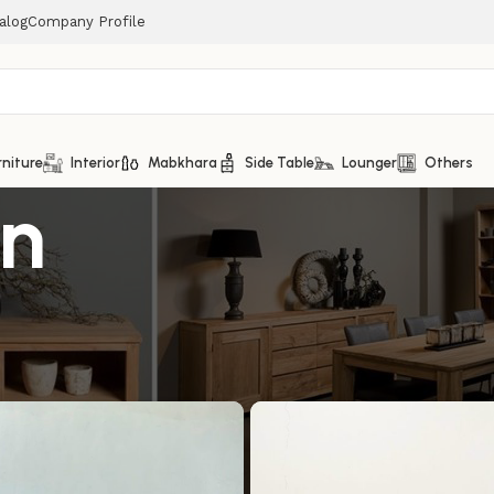
alog
Company Profile
rniture
Interior
Mabkhara
Side Table
Lounger
Others
n