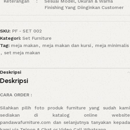
Keterangan
:
Sesuai Model, Ukuran & Warna
Finishing Yang Diinginkan Customer
SKU:
PF - SET 002
Kategori:
Set Furniture
Tag:
meja makan
,
meja makan dan kursi
,
meja minimalis
,
set meja makan
Deskripsi
Deskripsi
CARA ORDER :
Silahkan pilih foto produk furniture yang sudah kami
sediakan di katalog online website
pandawafurniture.com dan selanjutnya tanyakan kepada
kami via Telpon & Chat or Video Call Whatsapp.