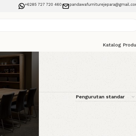
+6285 727 720 460
pandawafurniturejepara@gmail.c
Katalog Prod