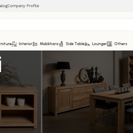
alog
Company Profile
rniture
Interior
Mabkhara
Side Table
Lounger
Others
i