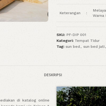
Melaya
Keterangan
:
Warna 
SKU:
PF-DIP 001
Kategori:
Tempat Tidur
Tag:
sun bed
,
sun bed jati
DESKRIPSI
sediakan di katalog online