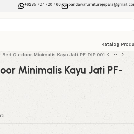
+6285 727 720 460
pandawafurniturejepara@gmail.c
Katalog Prod
 Bed Outdoor Minimalis Kayu Jati PF-DIP 001
or Minimalis Kayu Jati PF-
ti
l