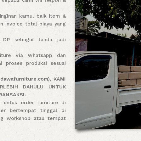
 kepada kami via Telpon &
inginan kamu, baik item &
 invoice total biaya yang
 DP sebagai tanda jadi
iture Via Whatsapp dan
i proses produksi sesuai
awafurniture.com), KAMI
RLEBIH DAHULU UNTUK
RANSAKSI.
untuk order furniture di
er bertempat tinggal di
ung workshop atau tempat