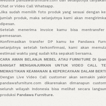
website pandawafurniture.com dan selanjutnya tanyakan
Chat or Video Call Whatsapp.
Jika sudah memilih foto produk yang sesuai dengan ke
jumlah produk, maka selanjutnya kami akan mengirimkan
dipesan.
Setelah menerima invoice kamu bisa mentransfer
pemesanan.
Konfirmasikan transfer DP kamu ke Pandawa Furn
selanjutnya setelah terkonfirmasi, kami akan memula
estimasi waktu yang sudah kita sepakati bersama.
CARA AMAN BELANJA MEBEL ATAU FURNITURE DI (pand
SANGAT MENGANJURKAN UNTUK VIDEO CALL TE
MEMASTIKAN KEAMANAN & KEPERCAYAAN DALAM BERT
Dengan Live Video Call customer akan semakin yakin 
pandawafurniture.com dikarenakan dimanapun custom
seluruh wilayah Indonesia bisa melihat secara langs
produksi
Pandawa Furniture.