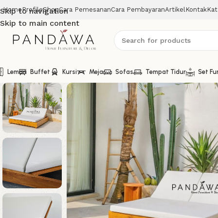
Home
Profile
Shop
Cara Pemesanan
Cara Pembayaran
Artikel
Kontak
Kat
Skip to navigation
Skip to main content
Lemari
Buffet
Kursi
Meja
Sofas
Tempat Tidur
Set Fu