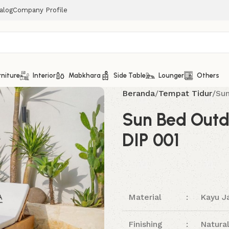
alog
Company Profile
rniture
Interior
Mabkhara
Side Table
Lounger
Others
Beranda
Tempat Tidur
Sun
Sun Bed Outdo
DIP 001
Material
:
Kayu Ja
Finishing
:
Natura